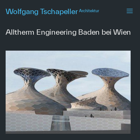
Skip
Wolfgang Tschapeller
Architektur
to
main
content
Alltherm Engineering Baden bei Wien