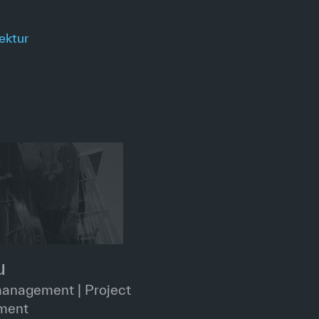
ektur
u
management | Project
ment