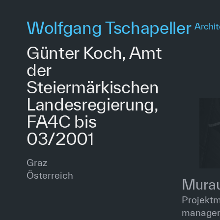
Skip
to
Wolfgang Tschapeller
Archit
main
content
Günter Koch, Amt
der
Steiermärkischen
Landesregierung,
FA4C bis
03/2001
Graz
Österreich
Mura
Projekt
manage