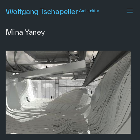
Skip
Wolfgang Tschapeller
Architektur
to
main
content
Mina Yaney