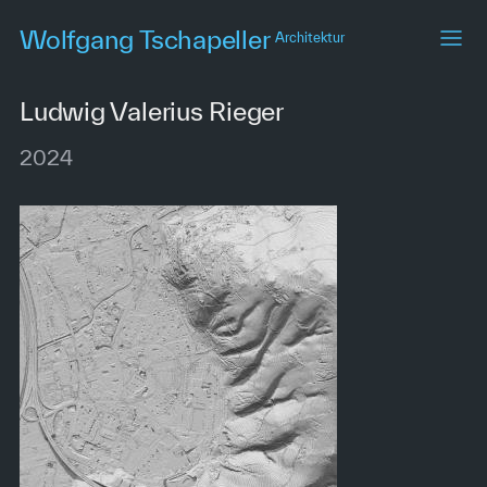
Skip
Wolfgang Tschapeller
Architektur
to
main
content
Ludwig Valerius Rieger
2024