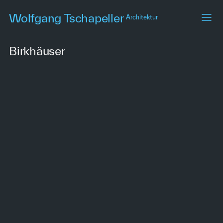
Skip
Wolfgang Tschapeller
Architektur
to
main
content
Birkhäuser