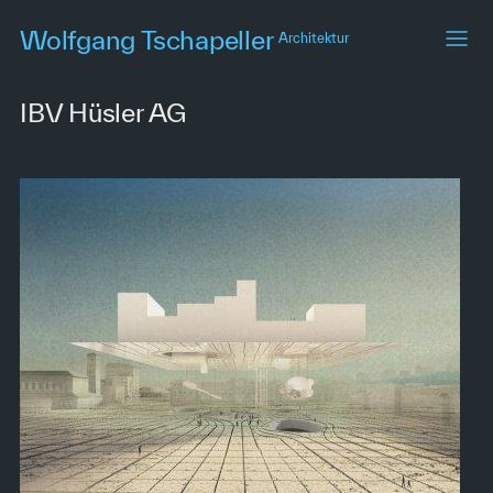
Skip
Wolfgang Tschapeller
Architektur
to
main
content
IBV Hüsler AG