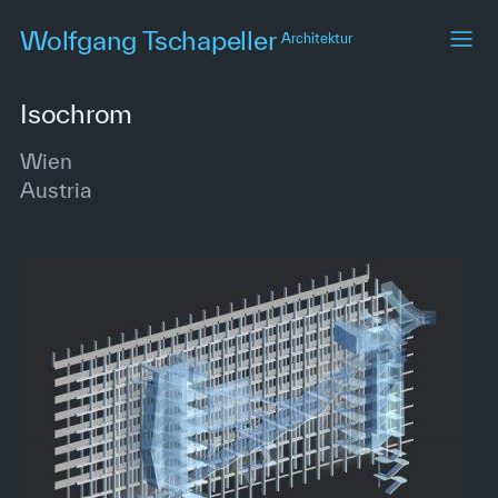
Skip
Wolfgang Tschapeller
Architektur
to
main
content
Isochrom
Wien
Austria