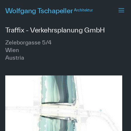
Skip
Wolfgang Tschapeller
Architektur
to
main
content
Traffix - Verkehrsplanung GmbH
Zeleborgasse 5/4
Wien
Austria