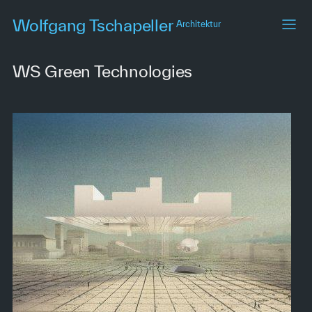
Skip
Wolfgang Tschapeller
Architektur
to
main
content
WS Green Technologies