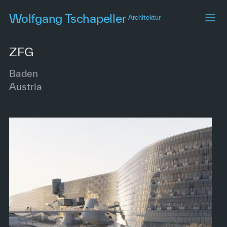
Skip
Wolfgang Tschapeller
Architektur
to
main
content
ZFG
Baden
Austria