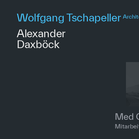
Skip
to
Wolfgang Tschapeller
Archit
main
content
Alexander
Daxböck
Med 
Mitarbei