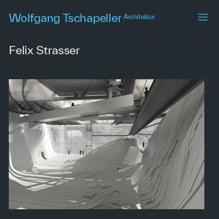
Skip
Wolfgang Tschapeller
Architektur
to
main
content
Felix Strasser