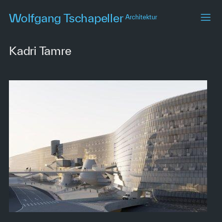
Skip
Wolfgang Tschapeller
Architektur
to
main
content
Kadri Tamre