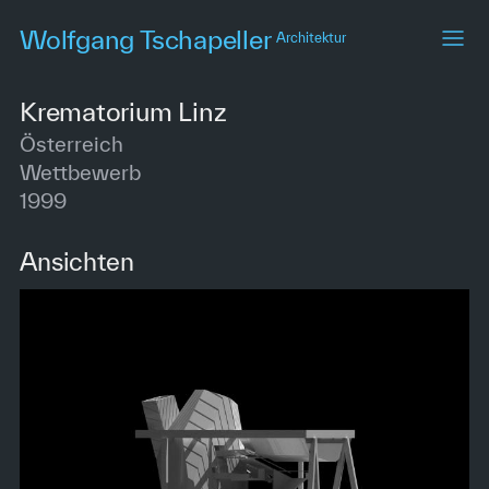
Skip
Wolfgang Tschapeller
Architektur
to
main
content
Krematorium Linz
Österreich
Wettbewerb
1999
Ansichten