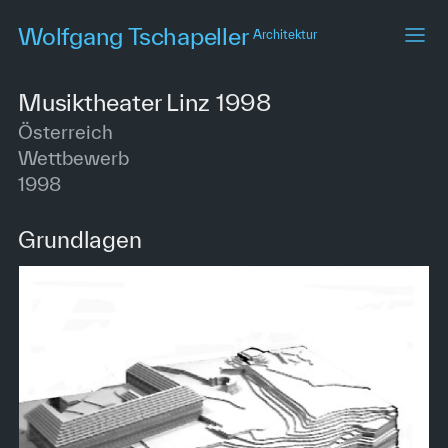
Skip
Wolfgang Tschapeller
Architektur
to
main
content
Musiktheater Linz 1998
Österreich
Wettbewerb
1998
Grundlagen