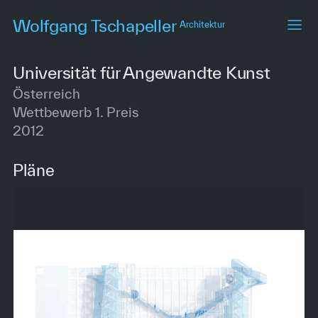
Skip
Wolfgang Tschapeller
Architektur
to
main
content
Universität für Angewandte Kunst
Österreich
Wettbewerb 1. Preis
2012
Pläne