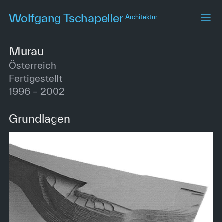
Skip
Wolfgang Tschapeller
Architektur
to
main
content
Murau
Österreich
Fertigestellt
1996 – 2002
Grundlagen