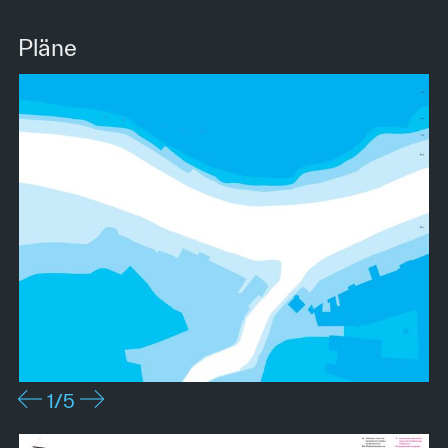
Pläne
1
/5