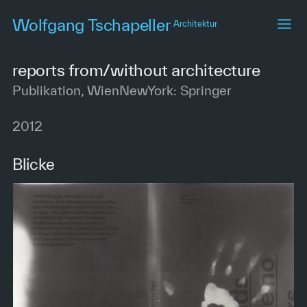
Skip
Wolfgang Tschapeller
Architektur
to
main
content
reports from/without architecture
Publikation, WienNewYork: Springer
2012
Blicke