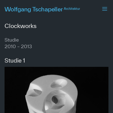
Skip
Wolfgang Tschapeller
Architektur
to
main
content
Clockworks
Studie
2010 – 2013
Studie 1