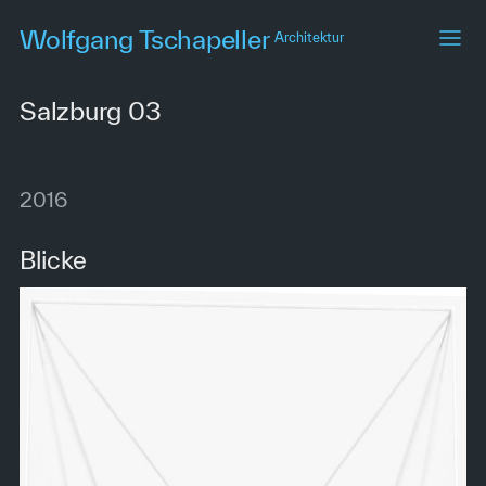
Skip
Wolfgang Tschapeller
Architektur
to
main
content
Salzburg 03
2016
Blicke