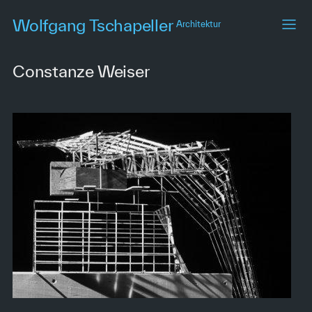
Skip
Wolfgang Tschapeller
Architektur
to
main
content
Constanze Weiser