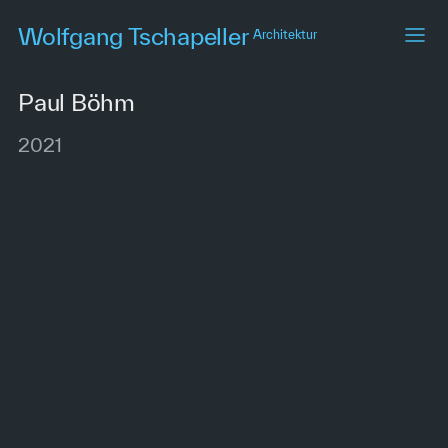
Skip
Wolfgang Tschapeller
Architektur
to
main
content
Paul Böhm
2021