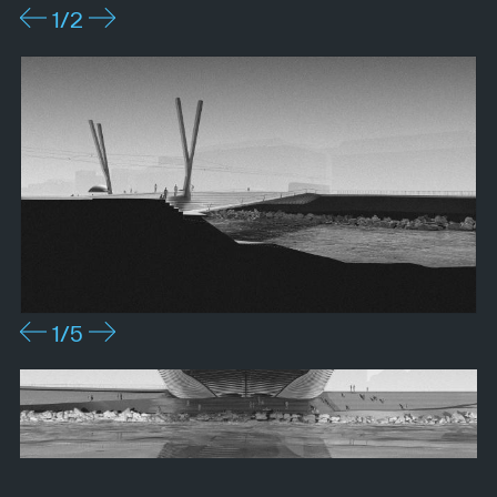
1
/2
1
/5