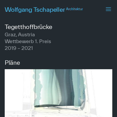
Skip
Wolfgang Tschapeller
Architektur
to
main
content
Tegetthoffbrücke
Graz, Austria
Wettbewerb 1. Preis
2019 – 2021
Pläne