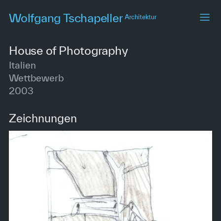
Skip
Wolfgang Tschapeller
Architektur
to
main
content
House of Photography
Italien
Wettbewerb
2003
Zeichnungen