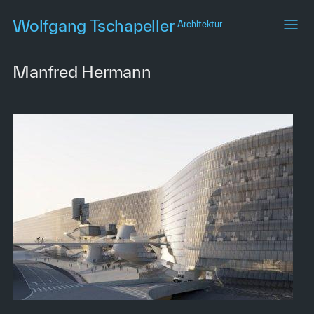
Skip
Wolfgang Tschapeller
Architektur
to
main
content
Manfred Hermann