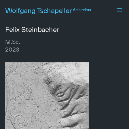
Skip
Wolfgang Tschapeller
Architektur
to
main
content
Felix Steinbacher
M.Sc.
2023