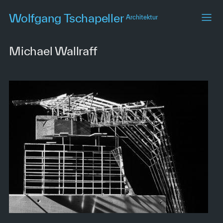
Skip
Wolfgang Tschapeller
Architektur
to
main
content
Michael Wallraff