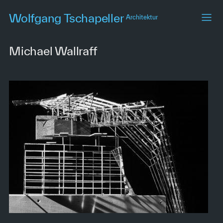
Skip
Wolfgang Tschapeller
Architektur
to
main
content
Michael Wallraff