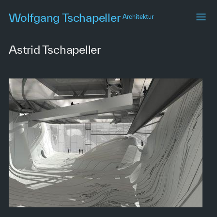
Skip
Wolfgang Tschapeller
Architektur
to
main
content
Astrid Tschapeller