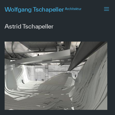
Skip
Wolfgang Tschapeller
Architektur
to
main
content
Astrid Tschapeller